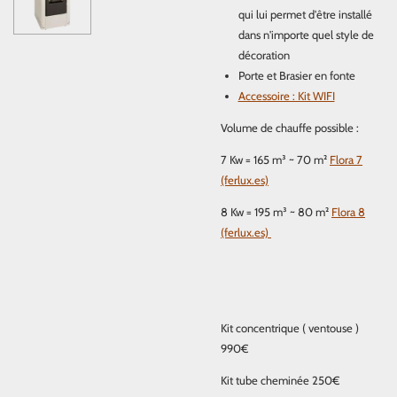
qui lui permet d'être installé
dans n'importe quel style de
décoration
Porte et Brasier en fonte
Accessoire : Kit WIFI
Volume de chauffe possible :
7 Kw = 165 m³ ~ 70 m²
Flora 7
(ferlux.es)
8 Kw = 195 m³ ~ 80 m²
Flora 8
(ferlux.es)
Kit concentrique ( ventouse )
990€
Kit tube cheminée 250€