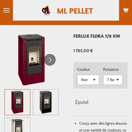
Passer
ML PELLET
au
contenu
principal
FERLUX FLORA 7/8 KW
1 785,00 €
Couleur
Puissance
Épuisé
Conçu avec des lignes douces
et une variété de couleurs, ce