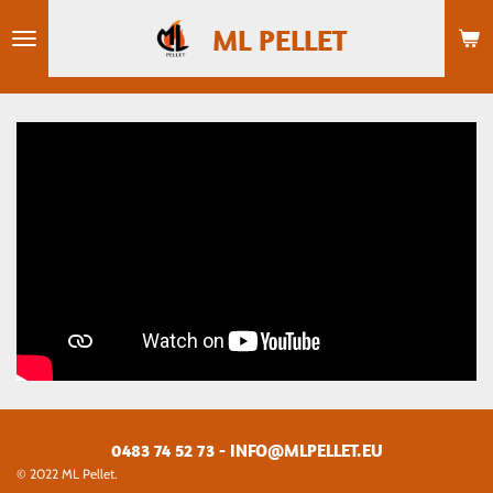
Passer
ML PELLET
au
contenu
principal
0483 74 52 73 - INFO@MLPELLET.EU
© 2022 ML Pellet.