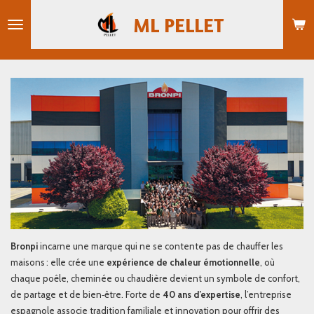
Passer
ML PELLET
au
contenu
principal
Bronpi
incarne une marque qui ne se contente pas de chauffer les
maisons : elle crée une
expérience de chaleur émotionnelle
, où
chaque poêle, cheminée ou chaudière devient un symbole de confort,
de partage et de bien‑être. Forte de
40 ans d’expertise
, l’entreprise
espagnole associe tradition familiale et innovation pour offrir des